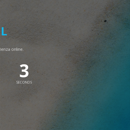
L
rienza online.
2
SECONDS