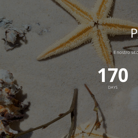
Il nostro sit
170
DAYS